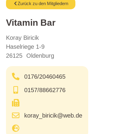
Zurück zu den Mitgliedern
Vitamin Bar
Koray Biricik
Haselriege 1-9
26125
Oldenburg
0176/20460465
0157/88662776
koray_biricik@web.de