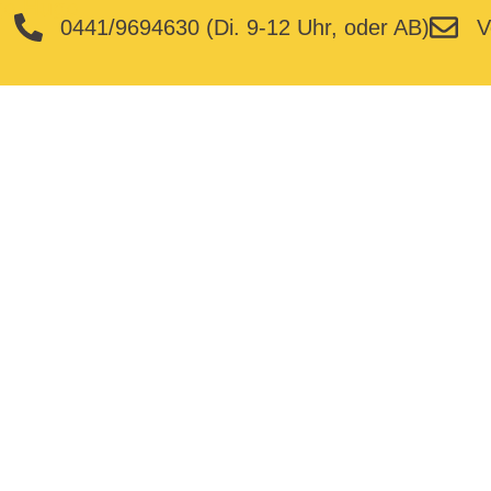
0441/9694630 (Di. 9-12 Uhr, oder AB)
V