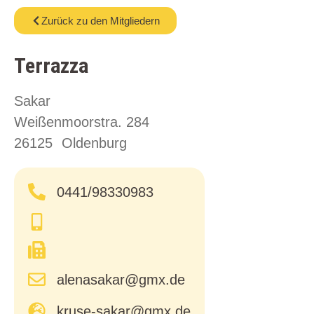
Zurück zu den Mitgliedern
Terrazza
Sakar
Weißenmoorstra. 284
26125
Oldenburg
0441/98330983
alenasakar@gmx.de
kruse-sakar@gmx.de